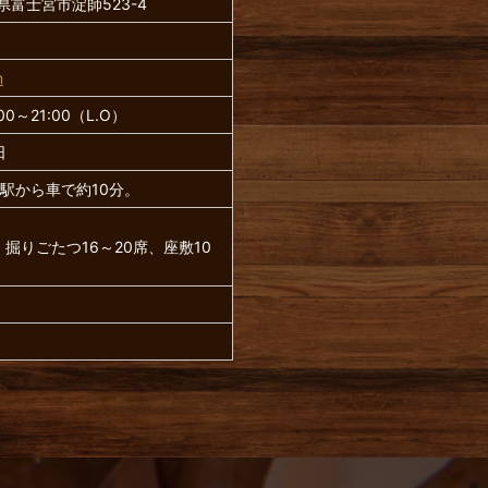
岡県富士宮市淀師523-4
m
8:00～21:00（L.O）
日
宮駅から車で約10分。
掘りごたつ16～20席、座敷10