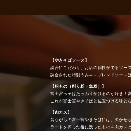
【やきそばソース】
調合にこだわり、お店の個性がでるソー
調合された特製うみゃ～ブレンドソース
【粉もの（削り粉・魚粉）】
富士宮っ子はたっぷりかけるのが好き！
これが富士宮やきそばと位置づける味と
【肉カス】
昔ながらの富士宮やきそばには、欠かせ
ラードを搾った後に残ったものを肉カス