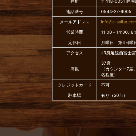
住所
〒418-0051 静
電話番号
0544-27-6005
メールアドレス
info@c-salba.co
営業時間
11:00～14:00,1
定休日
月曜日、第4日曜
アクセス
JR身延線西富士
37席
席数
（カウンター7席、
名程度）
クレジットカード
不可
駐車場
有り（20台）